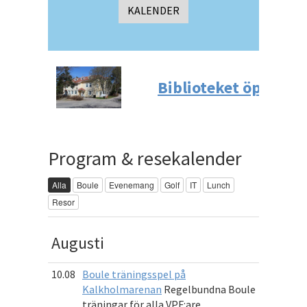
KALENDER
Biblioteket öppetti
Program & resekalender
Alla
Boule
Evenemang
Golf
IT
Lunch
Resor
Augusti
10.08
Boule träningsspel på
Kalkholmarenan
Regelbundna Boule
träningar för alla VPF:are