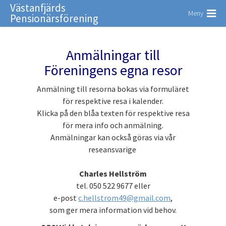
Västanfjärds
Meny
Pensionärsförening
Anmälningar till
Föreningens egna resor
Anmälning till resorna bokas via formuläret
för respektive resa i kalender.
Klicka på den blåa texten för respektive resa
för mera info och anmälning.
Anmälningar kan också göras via vår
reseansvarige
Charles Hellström
tel. 050 522 9677 eller
e-post
c.hellstrom49@gmail.com
,
som ger mera information vid behov.