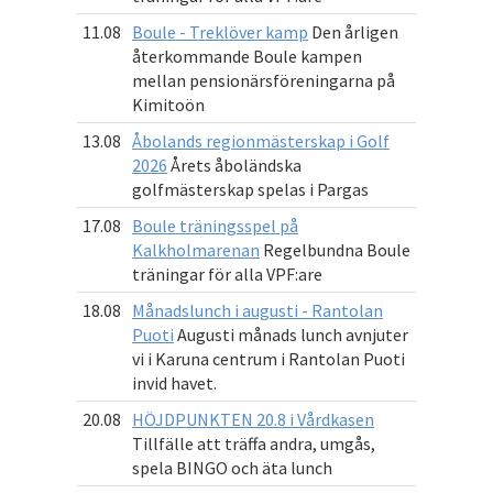
11.08
Boule - Treklöver kamp
Den årligen
återkommande Boule kampen
mellan pensionärsföreningarna på
Kimitoön
13.08
Åbolands regionmästerskap i Golf
2026
Årets åboländska
golfmästerskap spelas i Pargas
17.08
Boule träningsspel på
Kalkholmarenan
Regelbundna Boule
träningar för alla VPF:are
18.08
Månadslunch i augusti - Rantolan
Puoti
Augusti månads lunch avnjuter
vi i Karuna centrum i Rantolan Puoti
invid havet.
20.08
HÖJDPUNKTEN 20.8 i Vårdkasen
Tillfälle att träffa andra, umgås,
spela BINGO och äta lunch