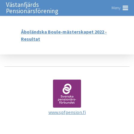
Västanfjärds
Meny
Pensionärsförening
Åboländska Boule-mästerskapet 2022 -
Resultat
www.spfpension.fi