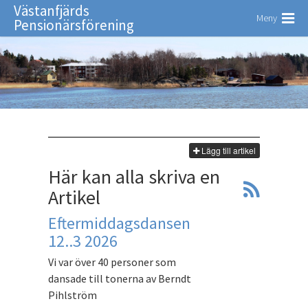
Västanfjärds
Meny
Pensionärsförening
Lägg till artikel
Här kan alla skriva en
Artikel
Eftermiddagsdansen
12..3 2026
Vi var över 40 personer som
dansade till tonerna av Berndt
Pihlström