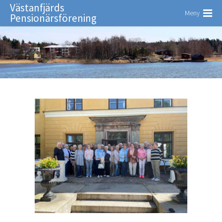
Västanfjärds
Meny
Pensionärsförening