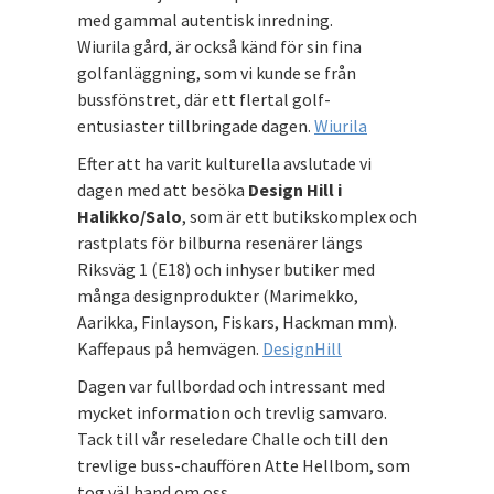
med gammal autentisk inredning.
Wiurila gård, är också känd för sin fina
golfanläggning, som vi kunde se från
bussfönstret, där ett flertal golf-
entusiaster tillbringade dagen.
Wiurila
Efter att ha varit kulturella avslutade vi
dagen med att besöka
Design Hill i
Halikko/Salo
, som är ett butikskomplex och
rastplats för bilburna resenärer längs
Riksväg 1 (E18) och inhyser butiker med
många designprodukter (Marimekko,
Aarikka, Finlayson, Fiskars, Hackman mm).
Kaffepaus på hemvägen.
DesignHill
Dagen var fullbordad och intressant med
mycket information och trevlig samvaro.
Tack till vår reseledare Challe och till den
trevlige buss-chauffören Atte Hellbom, som
tog väl hand om oss.