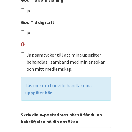
God Tid som tidning
God
ja
Tid
som
God Tid digitalt
tidning
God
ja
Tid
digitalt
Jag samtycker till att mina uppgifter
behandlas i samband med min ansökan
och mitt medlemskap.
Läs mer om hur vi behandlar dina
uppgifter
här
.
Skriv din e-postadress här så får du en
bekräftelse på din ansökan