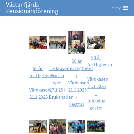
Västanfjärds
Meny
Pensionärsförening
50 år
50 år
festligheter
50 år
Treklöver
festligheter
i
festligheter
Boccia
i
Vårdkasen
i
spel
Vårdkasen
21.1.2025
Vårdkasen
27.1.25 i
21.1.2025
-
21.1.2025
Brukshallen
-
Inbjudna
Festtal
gäster