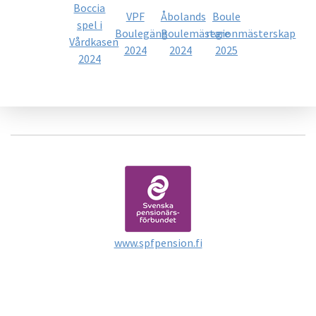
Boccia
VPF
Åbolands
Boule
spel i
Boulegäng
Boulemästare
regionmästerskap
Vårdkasen
2024
2024
2025
2024
www.spfpension.fi