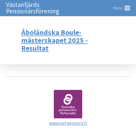
Västanfjärds
Meny
Pensionärsförening
Åboländska Boule-
mästerskapet 2025 -
Resultat
www.spfpension.fi